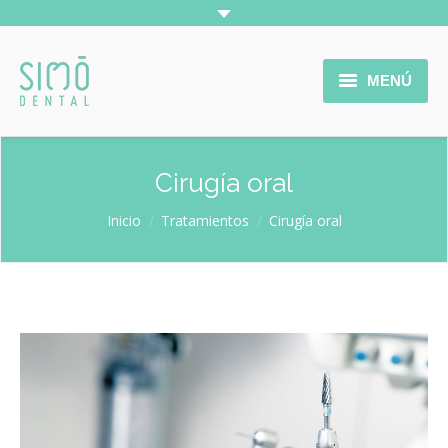
MENÚ
INICIO
Cirugía oral
LA CLÍNICA
Estás aquí:
Inicio
Tratamientos
Cirugía oral
SERVICIOS
TRATAMIENTOS
COLABORADORES
CONTACTO