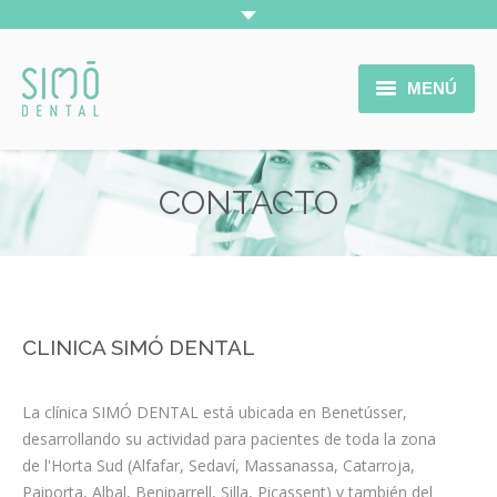
MENÚ
INICIO
CONTACTO
LA CLÍNICA
Estás aquí:
SERVICIOS
TRATAMIENTOS
CLINICA SIMÓ DENTAL
COLABORADORES
CONTACTO
La clínica SIMÓ DENTAL está ubicada en Benetússer,
desarrollando su actividad para pacientes de toda la zona
de l'Horta Sud (Alfafar, Sedaví, Massanassa, Catarroja,
Paiporta, Albal, Beniparrell, Silla, Picassent) y también del